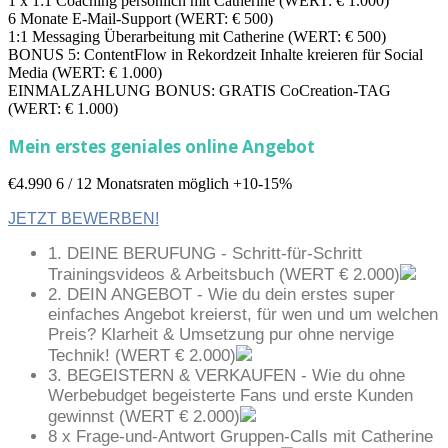
1 x 1:1 Coaching persönlich mit Catherine (WERT: € 1.000)
6 Monate E-Mail-Support (WERT: € 500)
1:1 Messaging Überarbeitung mit Catherine (WERT: € 500)
BONUS 5: ContentFlow in Rekordzeit Inhalte kreieren für Social
Media (WERT: € 1.000)
EINMALZAHLUNG BONUS: GRATIS CoCreation-TAG
(WERT: € 1.000)
Mein erstes geniales online Angebot
€4.990
6 / 12 Monatsraten möglich +10-15%
JETZT BEWERBEN!
1. DEINE BERUFUNG - Schritt-für-Schritt
Trainingsvideos & Arbeitsbuch (WERT € 2.000)
2. DEIN ANGEBOT - Wie du dein erstes super
einfaches Angebot kreierst, für wen und um welchen
Preis? Klarheit & Umsetzung pur ohne nervige
Technik! (WERT € 2.000)
3. BEGEISTERN & VERKAUFEN - Wie du ohne
Werbebudget begeisterte Fans und erste Kunden
gewinnst (WERT € 2.000)
8 x Frage-und-Antwort Gruppen-Calls mit Catherine