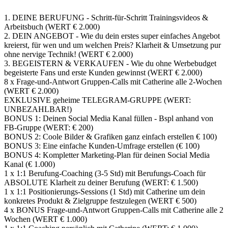
1. DEINE BERUFUNG - Schritt-für-Schritt Trainingsvideos &
Arbeitsbuch (WERT € 2.000)
2. DEIN ANGEBOT - Wie du dein erstes super einfaches Angebot
kreierst, für wen und um welchen Preis? Klarheit & Umsetzung pur
ohne nervige Technik! (WERT € 2.000)
3. BEGEISTERN & VERKAUFEN - Wie du ohne Werbebudget
begeisterte Fans und erste Kunden gewinnst (WERT € 2.000)
8 x Frage-und-Antwort Gruppen-Calls mit Catherine alle 2-Wochen
(WERT € 2.000)
EXKLUSIVE geheime TELEGRAM-GRUPPE (WERT:
UNBEZAHLBAR!)
BONUS 1: Deinen Social Media Kanal füllen - Bspl anhand von
FB-Gruppe (WERT: € 200)
BONUS 2: Coole Bilder & Grafiken ganz einfach erstellen € 100)
BONUS 3: Eine einfache Kunden-Umfrage erstellen (€ 100)
BONUS 4: Kompletter Marketing-Plan für deinen Social Media
Kanal (€ 1.000)
1 x 1:1 Berufung-Coaching (3-5 Std) mit Berufungs-Coach für
ABSOLUTE Klarheit zu deiner Berufung (WERT: € 1.500)
1 x 1:1 Positionierungs-Sessions (1 Std) mit Catherine um dein
konkretes Produkt & Zielgruppe festzulegen (WERT € 500)
4 x BONUS Frage-und-Antwort Gruppen-Calls mit Catherine alle 2
Wochen (WERT € 1.000)